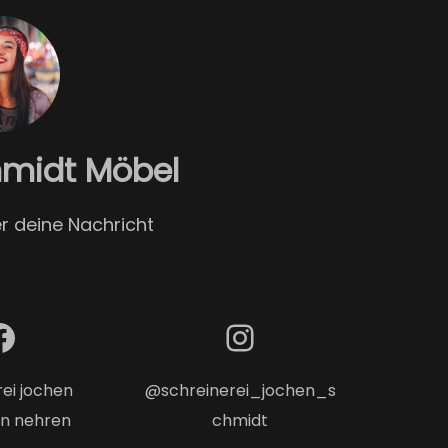
midt Möbel
r deine Nachricht
Instagram
ei jochen
@schreinerei_jochen_s
in nehren
chmidt